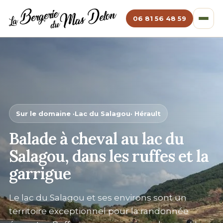
06 81 56 48 59
Sur le domaine ·
Lac du Salagou
· Hérault
Balade à cheval au
lac du
Salagou
, dans les ruffes et la
garrigue
Le
lac du Salagou
et ses environs sont un
territoire exceptionnel pour la randonnée