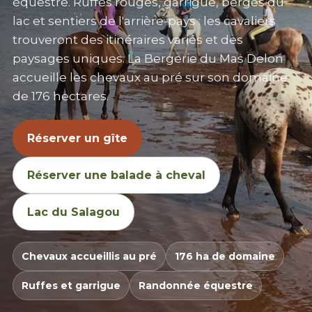
équestre. Ruffes rouges, garrigue, berges du
lac et sentiers de l'arrière-pays : les cavaliers
trouveront des itinéraires variés et des
paysages uniques. La Bergerie du Mas Delon
accueille les chevaux au pré sur son domaine
de 176 hectares.
Réserver un gîte
Réserver une balade à cheval
Lac du Salagou
Chevaux accueillis au pré
176 ha de domaine
Ruffes et garrigue
Randonnée équestre