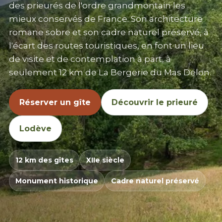
des prieurés de l'ordre grandmontain les
mieux conservés de France. Son architecture
romane sobre et son cadre naturel préservé, à
l'écart des routes touristiques, en font un lieu
de visite et de contemplation à part, à
seulement 12 km de La Bergerie du Mas Delon.
Réserver un gîte
Découvrir le prieuré
Lodève
12 km des gîtes
XIIe siècle
Monument historique
Cadre naturel préservé