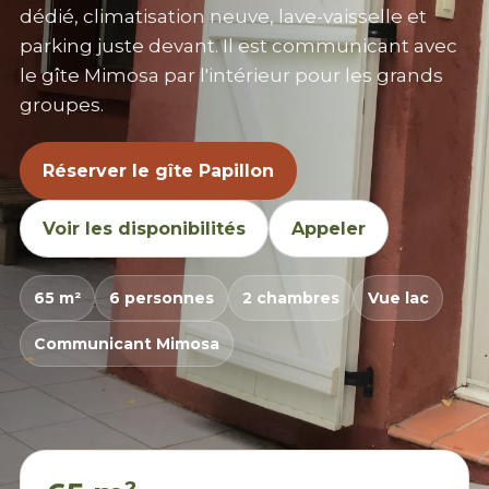
dédié, climatisation neuve, lave-vaisselle et
parking juste devant. Il est communicant avec
le gîte Mimosa par l'intérieur pour les grands
groupes.
Réserver le gîte Papillon
Voir les disponibilités
Appeler
65 m²
6 personnes
2 chambres
Vue lac
Communicant Mimosa