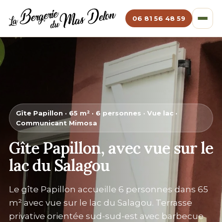
06 81 56 48 59
Gîte Papillon · 65 m² · 6 personnes · Vue lac ·
Communicant Mimosa
Gîte Papillon, avec vue sur le
lac du Salagou
Le gîte Papillon accueille 6 personnes dans 65
m² avec vue sur le
lac du Salagou
. Terrasse
privative orientée sud-sud-est avec barbecue