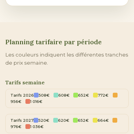
Planning tarifaire par période
Les couleurs indiquent les différentes tranches
de prix semaine.
Tarifs semaine
Tarifs 2026
508€
608€
652€
772€
956€
1 016€
Tarifs 2027
520€
620€
652€
664€
976€
1 036€