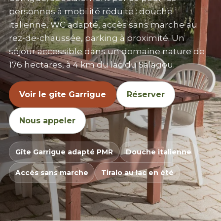
personnes à mobilité réduite : douche
italienne, WC adapté, accès sans marche au
rez-de-chaussée, parking à proximité. Un
séjour accessible dans un domaine nature de
176 hectares, à 4 km du
lac du Salagou
.
Voir le gîte Garrigue
Réserver
Nous appeler
Gîte Garrigue adapté PMR
Douche italienne
Accès sans marche
Tiralo au lac en été