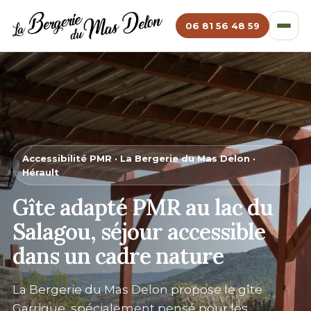
06 81 56 48 59
Accessibilité PMR · La Bergerie du Mas Delon ·
Hérault
Gîte adapté PMR au
lac du
Salagou
, séjour accessible
dans un cadre nature
La Bergerie du Mas Delon propose le gîte
Garrigue, spécialement pensé pour les