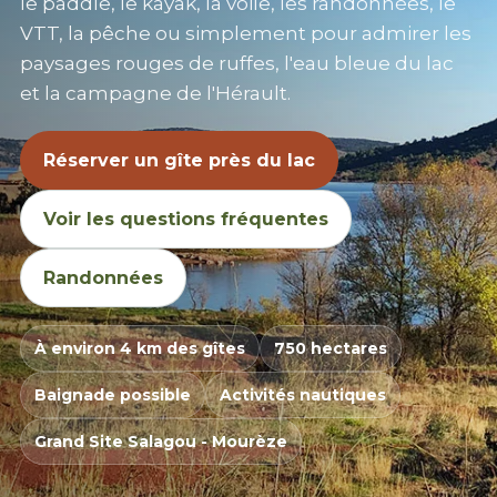
le paddle, le kayak, la voile, les randonnées, le
VTT, la pêche ou simplement pour admirer les
paysages rouges de ruffes, l'eau bleue du lac
et la campagne de l'Hérault.
Réserver un gîte près du lac
Voir les questions fréquentes
Randonnées
À environ 4 km des gîtes
750 hectares
Baignade possible
Activités nautiques
Grand Site Salagou -
Mourèze