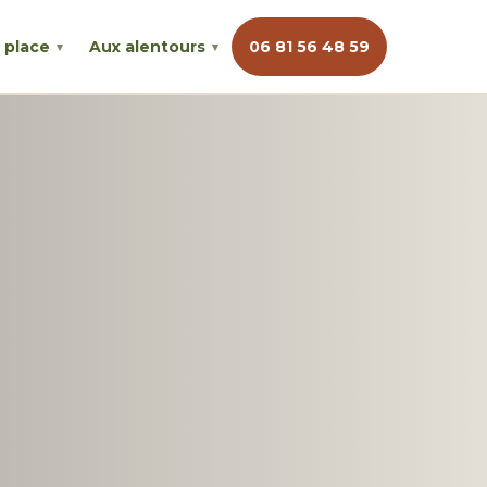
 place
Aux alentours
06 81 56 48 59