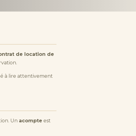
ontrat de location de
rvation.
té à lire attentivement
tion. Un
acompte
est